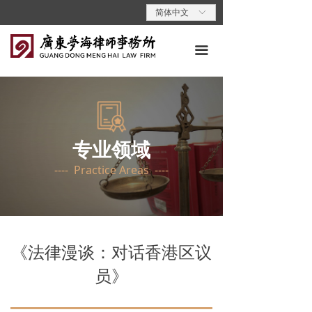
首页
简体中文
ꀅ
关于梦海
끀
专业领域
专业人员
梦海动态
专业领域
---- Practice Areas ----
梦海党建
梦海说法
联系我们
《法律漫谈：对话香港区议
员》