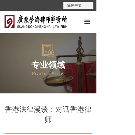
首页
简体中文
ꀅ
关于梦海
끀
专业领域
专业人员
梦海动态
专业领域
---- Practice Areas ----
梦海党建
梦海说法
联系我们
香港法律漫谈：对话香港律
师