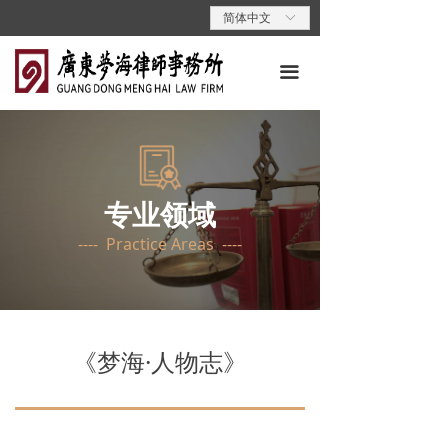
首页
简体中文
ꀅ
关于梦海
끀
专业领域
专业人员
梦海动态
专业领域
---- Practice Areas ----
梦海党建
梦海说法
联系我们
《梦海·人物志》