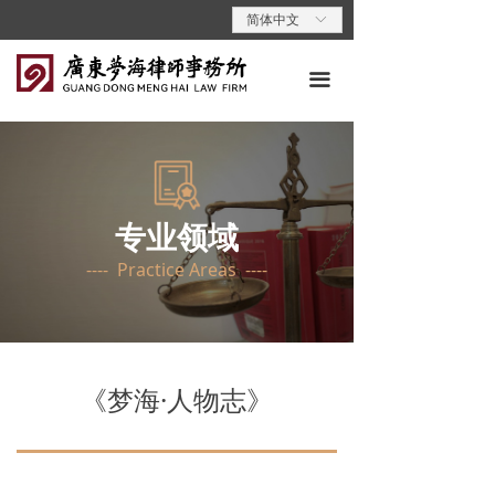
首页
简体中文
ꀅ
关于梦海
끀
专业领域
专业人员
梦海动态
专业领域
---- Practice Areas ----
梦海党建
梦海说法
联系我们
《梦海·人物志》