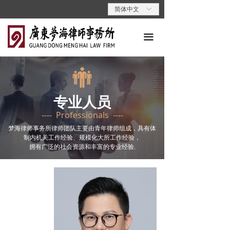
首页
简体中文
ꀅ
关于梦海
끀
专业领域
专业人员
专业人员
梦海动态
---- Professionals ----
梦海党建
梦海律师事务所律师团队主要由青年律师组成，具有体
制内机关工作经验、规模化大所工作经验，
拥有广泛的社会资源和丰富的专业经验.
梦海说法
联系我们