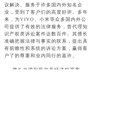
议解决。服务于许多国内外知名企
业，受到了客户们的高度好评。多年
来，为VIVO、小米等众多国内外公
司提供了有效的法律服务，曾代理知
识产权类诉讼案件达数百件。其擅长
准确把握法律与事实的联系，提出具
有前瞻性和系统的诉讼方案，赢得客
户了的尊重和业内同行的嘉许。
擅长处理刑民交叉经济犯罪案
件，通过为在押的犯罪嫌疑人、被告
人提供法律帮助，进行辩护，使多名
嫌疑人、被告人被取保候审、不起
诉、免于刑事处罚，或得到从轻、减
轻处罚。
下一篇：
无
ꄲ