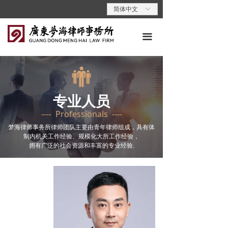
首页
简体中文
ꀅ
关于梦海
끀
专业领域
专业人员
专业人员
梦海动态
---- Professionals ----
梦海党建
梦海律师事务所律师团队主要由青年律师组成，具有体
制内机关工作经验、规模化大所工作经验，
拥有广泛的社会资源和丰富的专业经验.
梦海说法
联系我们