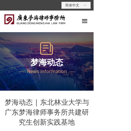
首页
简体中文
ꀅ
关于梦海
끀
专业领域
专业人员
梦海动态
梦海动态
---- News information ----
梦海党建
梦海说法
联系我们
梦海动态 | 东北林业大学与
广东梦海律师事务所共建研
究生创新实践基地