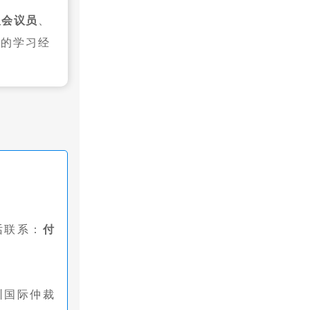
议会议员
、
域的学习经
话联系：
付
圳国际仲裁