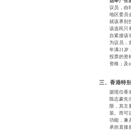
选举产生的议员
议员，由
地区委员
就该界别
该选民只
自紧接该
为议员，
年满21岁
投票的资
资格；及
三、香港特别
据现任香
陈志豪先
限，其主
策。而可
功能，兼
承担直接