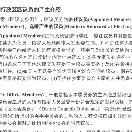
行政区区议员的产生介绍
47章《区议会条例》，区议员分为
委任议员(Appointed Memb
cio Members)、选举产生的议员(Members Returned at Election
pointed Members)
由行政长官进行委任，委任议员具有数
任某人为议员，指定人员须向该人发出委任书。并不是任何人
获得委任的候选人也是有资格要求的，获委任为议员的资格为
现有的地方选区选民登记册内登记为选民；(c)并无丧失在选举中投
第14条或任何其他法律丧失获委任为议员的资格；及(e)在紧接
港居住。(2)如某人于选举当选为某届区议会任期的议员，则在
并无资格获委任为议员。(3)正担任乡事委员会主席的人并无资
Officio Members)
，一般是指乡事委员会的主席经过登记担
委员会主席的人须向指定人员呈交一份符合规定的登记表格，
据《区议会条例》
《District Councils Ordinance》
“第2分部当
2部第5栏所指明的乡事委员会的主席的人，有资格按照本分部登
事委员会相对之处指明的区议会的当然议员。