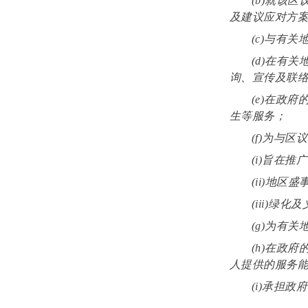
(b)就该
及建议应对方
(c)与有
(d)在有
询、宣传及联
(e)在政
生等服务；
(f)为与
(i)旨在
(ii)地区
(iii)绿
(g)为有
(h)在政
人提供的服务
(i)承担