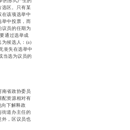
举的形式产生的
方选区。只有某
权在该项选举中
选举中投票，而
的议员的任期为
果要通过选举成
名为候选人：
(a)
并无丧失在选举中
人或当选为议员的
河南省政协委员
调配资源相对有
也向下解释政
与街道办主任的
意外，区议员也