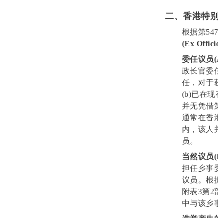
二、香港特别
根据第5
(Ex Offi
委任议员(Ap
政长官委
任，对于
(b)已在
并无凭借
通常在香
内，该人
员。
当然议员(Ex 
担任乡事
议员。根
附表3第
中与该乡