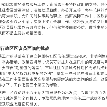
担如此繁重的基层服务工作，背后离不开特区政府的支持。特
处经费及营运津贴，涵盖助理薪酬、办公开支等，每年总额约
员可为兼职，允许同时从事其他职业。然而实际工作中，区议
理众多会议及个案，实质上接近全职工作。这种投入与名义回
区议员履职虽然有政府支持，但仍然主要由做公益、做善事的
反而不是主要的考量因素。
行政区区议员面临的挑战
展工作的基础在于建立并维持社区信任;通过高频次、非功利性
、举办活动、政策宣讲等，议员可以提升在居民中的可见度与
主要来自“期望值的落差”。市民往往在尝试各种途径无果后找
味着“更大的权力和更多的办法”，提出一些可能在法律上都难
员在工作中常面临市民高期望与实际解决能力之间的落差。这
作水平，工作态度三个层面的考验。
落差，区议员以全心全意为市民服务为出发点，采取“尽力而为
过真诚沟通与全程投入，争取居民的理解与信任;工作成效不仅
程及职业态度密切相关。