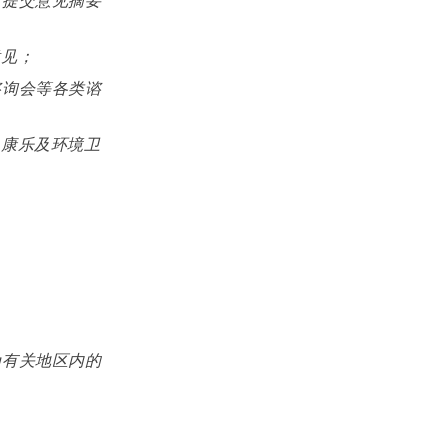
府提交意见摘要
意见；
谘询会等各类谘
、康乐及环境卫
为有关地区内的