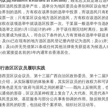
(Members Returned at Election)
，顾名思义就是通过选
辖区选民投票选举产生，选举分为地区委员会界别和区议会地
会界别的选民，方有权在该界别的选举中投票，而该选民只有
投票一次；只有某区议会地方选区的选民，方有权在该选区的
有权在该项选举中就该选区投票一次。于某届一般选举中当选
项选举之后的1月1日起计的4年，并于该任期完结时离任。如
首先要成为候选人，符合以下条件的人方有资格在选举中获提
；及(b)已在现有的地方选区选民登记册内登记为选民；及(c)
格；及(d)并无凭借第21条或任何其他法律丧失获提名为候选
(e)在紧接提名前的3年内通常在香港居住。
行政区区议员履职实践
港西贡区议会议员、第十三届广西自治区政协委员、第十二届
生介绍，从实际履职的体验来看，其实区议员的行政权力和可
要角色是充当“政府与居民之间的桥梁”——既向上反映民意，
以通俗的形容，区议员某种程度上复合了人大代表、民意代表
具民意反映、基层服务与部分公共事务协调的作用。除反映民
服务居民的职责，包括处理个案求助、组织社区活动等。