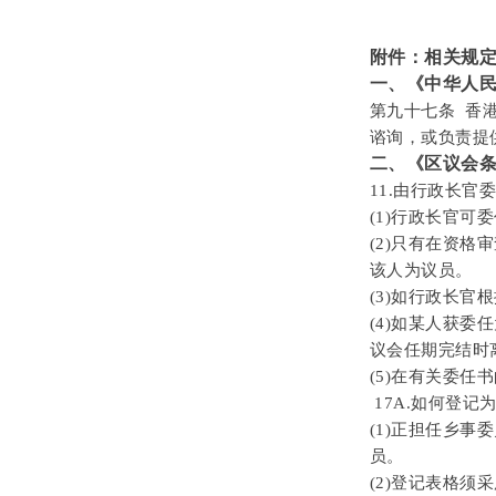
附件：相关规
一、《中华人
第九十七条 香
谘询，或负责提
二、《区议会条例》(第
11.由行政长官
(1)行政长官
(2)只有在资格
该人为议员。
(3)如行政长官
(4)如某人获
议会任期完结时
(5)在有关委
17A.如何登记
(1)正担任乡
员。
(2)登记表格须