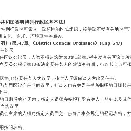
定
民共和国香港特别行政区基本法》
港特别行政区可设立非政权性的区域组织，接受政府就有关地区管
供文化、康乐、环境卫生等服务。
547章)《District Councils Ordinance》(Cap. 547)
委任议员
可委任区议会议员，人数不得超逾附表3第1部第3栏中就有关区议会
审查委员会根据第13条决定委任某人的建议有效后，行政长官方可根
根据第(1)款委任某人为议员，指定人员须向该人发出委任书。
委任为某届区议会任期的议员，则该人自有关委任书所指明的日期起
离任。
任书的日期后的21天内，指定人员须在宪报刊登有关人士的姓名及其
为当然议员
事委员会主席的人须向指定人员呈交一份符合本条规定的登记表格，
采用指明表格。