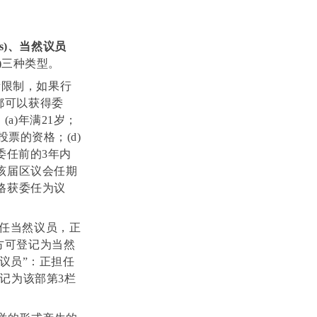
ers)、当然议员
)
三种类型。
量限制，如果行
都可以获得委
：
(a)年满21岁；
票的资格；(d)
委任前的3年内
该届区议会任期
格获委任为议
任当然议员，正
方可登记为当然
然议员”：正担任
记为该部第3栏