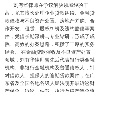
刘有华律师在争议解决领域经验丰
富，尤其擅长处理企业贷款纠纷、金融贷
款催收与不良资产处置、房地产并购、合
作开发、租赁、股权纠纷及违约赔偿等案
件，凭借长期深耕与专业钻研，形成了成
熟、高效的办案思路，积攒了丰厚的实务
经验。 在金融贷款催收及不良资产处置
领域，刘有华律师曾先后代表银行类金融
机构、非银行金融机构及普通债权人，针
对借款人、担保人的逾期贷款案件，在广
东省及全国各地各级人民法院开展诉讼财
产保全、诉讼、仲裁、执行及破产等全流
程法律服务，积累了丰富的债权清收实务
经验，有效维护并实现了债权人的合法权
益。
教育背景
南昌大学/金融学学士