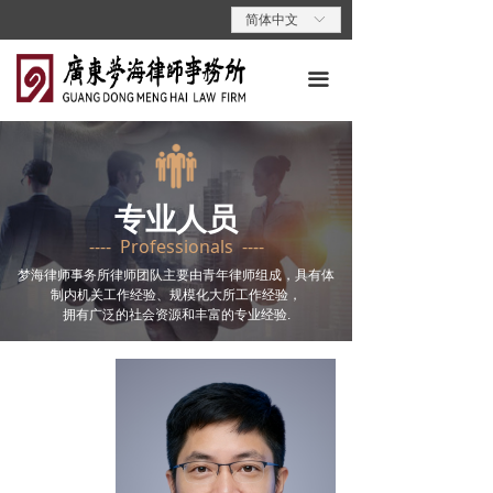
首页
简体中文
ꀅ
关于梦海
끀
专业领域
专业人员
专业人员
梦海动态
---- Professionals ----
梦海党建
梦海律师事务所律师团队主要由青年律师组成，具有体
制内机关工作经验、规模化大所工作经验，
拥有广泛的社会资源和丰富的专业经验.
梦海说法
联系我们