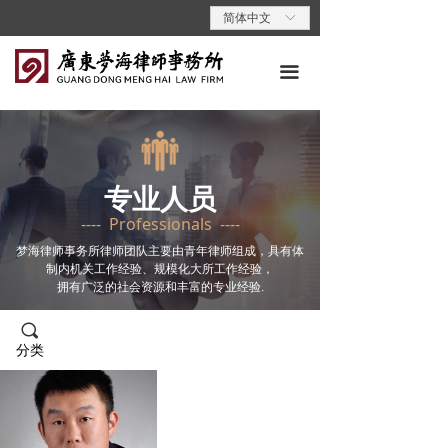
首页
简体中文
ꀅ
关于梦海
끀
专业领域
专业人员
专业人员
梦海动态
---- Professionals ----
梦海党建
梦海律师事务所律师团队主要由青年律师组成，具有体
制内机关工作经验、规模化大所工作经验，
拥有广泛的社会资源和丰富的专业经验.
梦海说法
끠
联系我们
分类