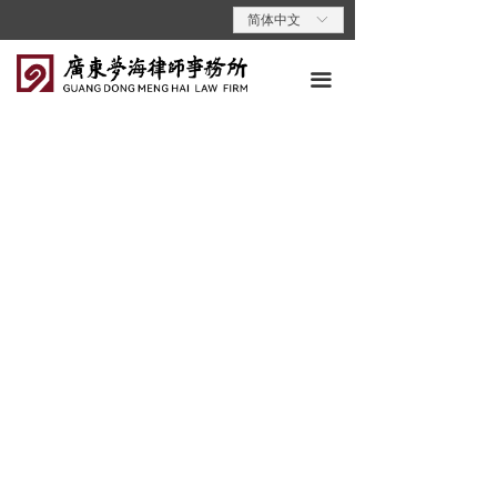
首页
简体中文
ꀅ
关于梦海
끀
专业领域
专业人员
梦海动态
梦海党建
梦海说法
联系我们